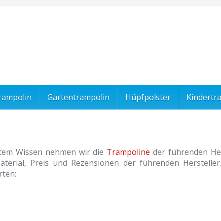
rampolin
Gartentrampolin
Hüpfpolster
Kindertr
stem Wissen nehmen wir die
Trampoline
der führenden Her
terial, Preis und Rezensionen der führenden Hersteller
rten: