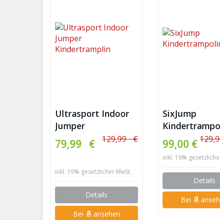
Ultrasport Indoor
SixJump
Jumper
Kindertrampo
Kindertrampolin
1,40
129,99 €
129,9
79,99 €
99,00 €
inkl. 19% gesetzlich
inkl. 19% gesetzlicher MwSt.
Details
Details
Bei
anseh
Bei
ansehen