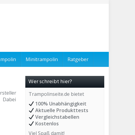
ampolin
Minitrampolin
Ratgeber
Wer schreibt hier?
steller
Trampolinseite.de bietet
. Dabei
100% Unabhängigkeit
Aktuelle Produkttests
Vergleichstabellen
Kostenlos
Viel Spaß damit!