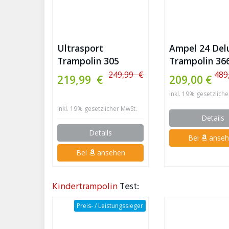
Ultrasport
Ampel 24 Del
Trampolin 305
Trampolin 36
249,99 €
489
219,99 €
209,00 €
inkl. 19% gesetzlich
inkl. 19% gesetzlicher MwSt.
Details
Details
Bei
anseh
Bei
ansehen
Kindertrampolin
Test:
Preis- / Leistungssieger