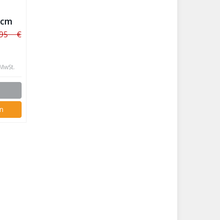
 cm
,95 €
 MwSt.
n