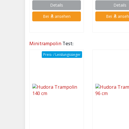
Details
Details
Bei
ansehen
Bei
anseh
Minitrampolin
Test:
Preis- / Leistungssieger