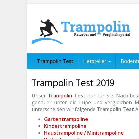
Skip
to
main
content
Trampolin Test
Hersteller
Bodent
Trampolin Test 2019
Unser
Trampolin
Test
nur für Sie: Nach be
genauer unter die Lupe und vergleichen Ma
unterscheiden wir folgende
Trampolin Test
A
Gartentrampoline
Kindertrampoline
Haustrampoline / Minitrampoline