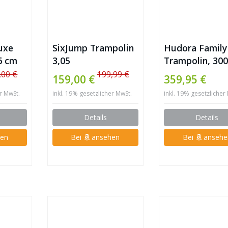
uxe
SixJump Trampolin
Hudora Family
6 cm
3,05
Trampolin, 30
,00 €
199,99 €
159,00 €
359,95 €
er MwSt.
inkl. 19% gesetzlicher MwSt.
inkl. 19% gesetzlicher
Details
Details
en
Bei
ansehen
Bei
ansehe