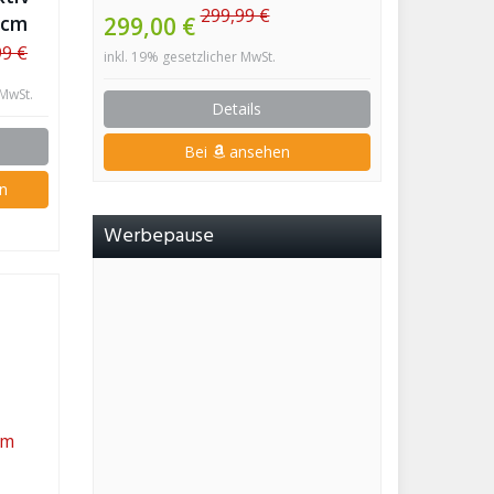
299,99 €
 cm
299,00 €
99 €
inkl. 19% gesetzlicher MwSt.
 MwSt.
Details
Bei
ansehen
n
Werbepause