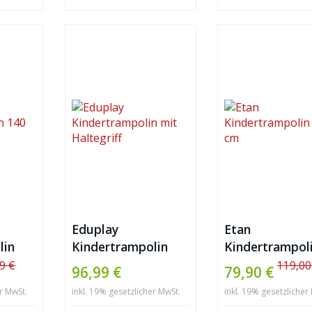
Eduplay
Etan
lin
Kindertrampolin
Kindertrampol
mit Haltegriff
140 cm
9 €
119,00
96,99 €
79,90 €
er MwSt.
inkl. 19% gesetzlicher MwSt.
inkl. 19% gesetzlicher