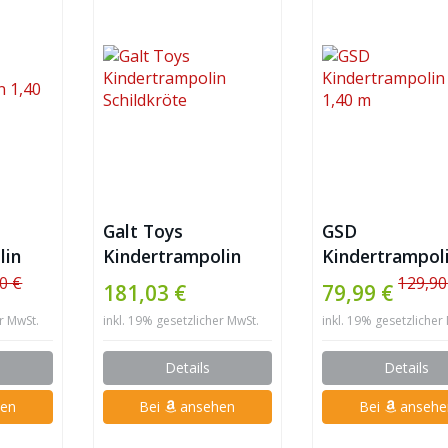
Galt Toys
GSD
lin
Kindertrampolin
Kindertrampol
Schildkröte
1,40 m
0 €
129,90
181,03 €
79,99 €
er MwSt.
inkl. 19% gesetzlicher MwSt.
inkl. 19% gesetzlicher
Details
Details
en
Bei
ansehen
Bei
ansehe