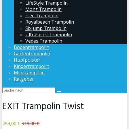
LifeStyle Trampolin
Monz Trampolin
rcee Trampolin
Royalbeach Trampolin
SixJump Trampolin
Ultrasport Trampolin
Vedes Trampolin
Bodentrampolin
Gartentrampolin
Hüpfpolster
Kindertrampolin
Minitrampolin
Ratgeber
EXIT Trampolin Twist
259,00 €
319,00 €