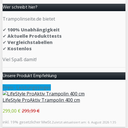
Wer schreibt hier?
Trampolinseite.de bietet
✔
100% Unabhängigkeit
✔
Aktuelle Produkttests
✔
Vergleichstabellen
✔
Kostenlos
Viel Spaß damit!
Unsere Produkt Empfehlung
Preis- Leistungssieger
LifeStyle ProAktiv Trampolin 400 cm
299,00 €
299,99 €
inkl. 19% gesetzlicher MwSt.
Zuletzt aktualisiert am: 6. August 2026 1:35