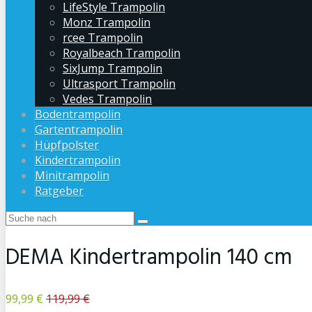
LifeStyle Trampolin
Monz Trampolin
rcee Trampolin
Royalbeach Trampolin
SixJump Trampolin
Ultrasport Trampolin
Vedes Trampolin
Bodentrampolin
Gartentrampolin
Hüpfpolster
Kindertrampolin
Minitrampolin
Ratgeber
DEMA Kindertrampolin 140 cm
99,99 €
119,99 €