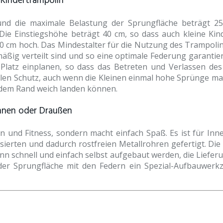
Kindertrampolin
d die maximale Belastung der Sprungfläche beträgt 25
 Die Einstiegshöhe beträgt 40 cm, so dass auch kleine Ki
 cm hoch. Das Mindestalter für die Nutzung des Trampolins 
mäßig verteilt sind und so eine optimale Federung garanti
atz einplanen, so dass das Betreten und Verlassen des D
alen Schutz, auch wenn die Kleinen einmal hohe Sprünge mac
uf dem Rand weich landen können.
innen oder Draußen
on und Fitness, sondern macht einfach Spaß. Es ist für 
sierten und dadurch rostfreien Metallrohren gefertigt. D
 schnell und einfach selbst aufgebaut werden, die Lieferung 
er Sprungfläche mit den Federn ein Spezial-Aufbauwerkze