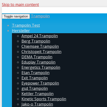
Skip to main content
Trampolin
Toggle navigation
Trampolin Test
Hersteller
Ampel 24 Trampolin
Berg Trampolin
Chiemsee Trampolin
Christopeit Trampolin
DEMA Trampolin
Eduplay Trampolin
Energetics Trampolin
Etan Trampolin
Exit Trampolin
Eyepower Trampolin
gsd Trampolin
Kettler Trampolin
Kinetic Sports Trampolin
Jako-o Trampolin