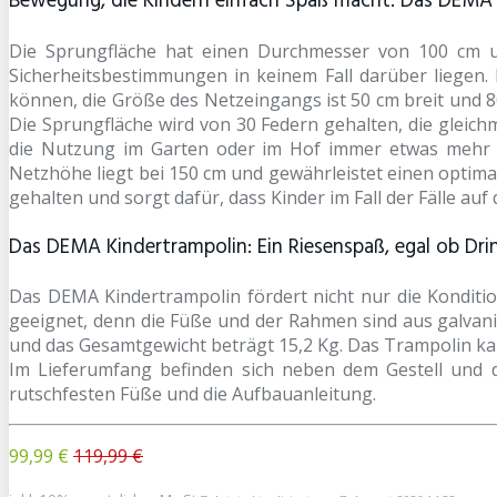
Bewegung, die Kindern einfach Spaß macht: Das DEMA 
Die Sprungfläche hat einen Durchmesser von 100 cm un
Sicherheitsbestimmungen in keinem Fall darüber liegen.
können, die Größe des Netzeingangs ist 50 cm breit und 80
Die Sprungfläche wird von 30 Federn gehalten, die gleich
die Nutzung im Garten oder im Hof immer etwas mehr Pl
Netzhöhe liegt bei 150 cm und gewährleistet einen optim
gehalten und sorgt dafür, dass Kinder im Fall der Fälle a
Das DEMA Kindertrampolin: Ein Riesenspaß, egal ob Dr
Das DEMA Kindertrampolin fördert nicht nur die Konditi
geeignet, denn die Füße und der Rahmen sind aus galvani
und das Gesamtgewicht beträgt 15,2 Kg. Das Trampolin kann
Im Lieferumfang befinden sich neben dem Gestell und d
rutschfesten Füße und die Aufbauanleitung.
99,99 €
119,99 €