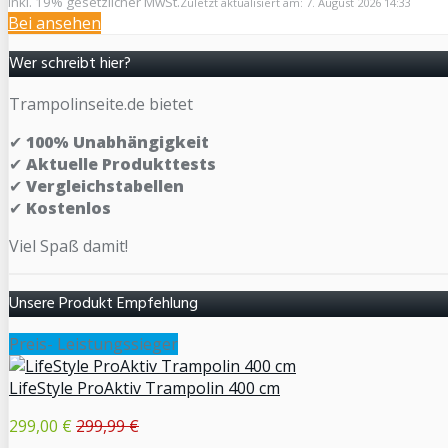
inkl. 19% gesetzlicher MwSt.
Zuletzt aktualisiert am: 7. August 2026 14:33
Bei
ansehen
Wer schreibt hier?
Trampolinseite.de bietet
✔
100% Unabhängigkeit
✔
Aktuelle Produkttests
✔
Vergleichstabellen
✔
Kostenlos
Viel Spaß damit!
Unsere Produkt Empfehlung
Preis- Leistungssieger
LifeStyle ProAktiv Trampolin 400 cm
299,00 €
299,99 €