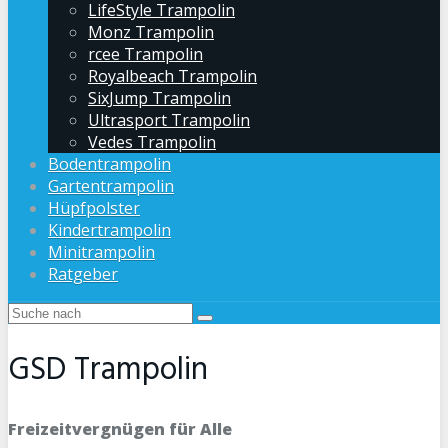
LifeStyle Trampolin
Monz Trampolin
rcee Trampolin
Royalbeach Trampolin
SixJump Trampolin
Ultrasport Trampolin
Vedes Trampolin
Bodentrampolin
Gartentrampolin
Hüpfpolster
Kindertrampolin
Minitrampolin
Ratgeber
GSD Trampolin
Freizeitvergnügen für Alle