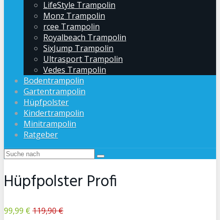
LifeStyle Trampolin
Monz Trampolin
rcee Trampolin
Royalbeach Trampolin
SixJump Trampolin
Ultrasport Trampolin
Vedes Trampolin
Bodentrampolin
Gartentrampolin
Hüpfpolster
Kindertrampolin
Minitrampolin
Ratgeber
Hüpfpolster Profi
99,99 €
119,90 €