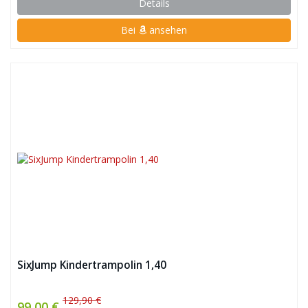
Details
Bei
ansehen
SixJump Kindertrampolin 1,40
129,90 €
99,00 €