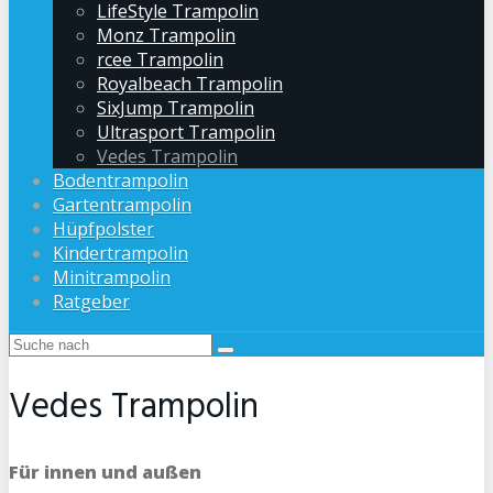
LifeStyle Trampolin
Monz Trampolin
rcee Trampolin
Royalbeach Trampolin
SixJump Trampolin
Ultrasport Trampolin
Vedes Trampolin
Bodentrampolin
Gartentrampolin
Hüpfpolster
Kindertrampolin
Minitrampolin
Ratgeber
Vedes Trampolin
Für innen und außen