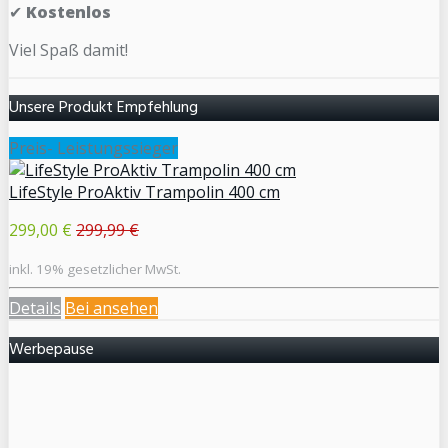
✔
Kostenlos
Viel Spaß damit!
Unsere Produkt Empfehlung
Preis- Leistungssieger
LifeStyle ProAktiv Trampolin 400 cm
299,00 €
299,99 €
inkl. 19% gesetzlicher MwSt.
Details
Bei
ansehen
Werbepause