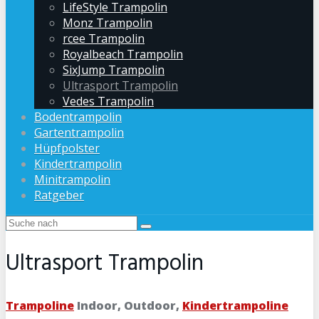
LifeStyle Trampolin
Monz Trampolin
rcee Trampolin
Royalbeach Trampolin
SixJump Trampolin
Ultrasport Trampolin
Vedes Trampolin
Bodentrampolin
Gartentrampolin
Hüpfpolster
Kindertrampolin
Minitrampolin
Ratgeber
Ultrasport Trampolin
Trampoline
Indoor, Outdoor,
Kindertrampoline