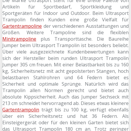
Die Marke Ultrasport steht für eine breite Palette von
Artikeln für Sportbedarf, Sportkleidung und
Sportgeräten für Indoor und Outdoor. Beim Ultrasport
Trampolin finden Kunden eine große Vielfalt für
Gartentrampoline
der verschiedenen Ausstattungen und
Größen. Weitere Trampoline sind die flexiblen
Minitrampoline
plus Transporttasche. Die Baureihe
Jumper beim Ultrasport Trampolin ist besonders beliebt.
Über viele ausgezeichnete Kundenbewertungen kann
sich der Hersteller beim runden Ultrasport Trampolin
Jumper 305 cm freuen. Mit einer Belastbarkeit bis zu 160
kg, Sicherheitsnetz mit acht gepolsterten Stangen, hoch
belastbaren Stahlrohren und 64 Federn bietet es
Sicherheit und optimale Sprünge. Natürlich wird das
Trampolin allen Normen gerecht und bietet auch
absolute Kippsicherheit. Auch das Jumper Sechseck mit
213 cm schneidet hervorragend ab. Dieses etwas kleinere
Gartentrampolin
trägt bis zu 100 kg, verfügt ebenfalls
über ein Sicherheitsnetz und hat 36 Federn. Als
Einsteigergerät oder für den kleinen Garten bietet sich
das Ultrasport Trampolin 180 cm an. Trotz geringer