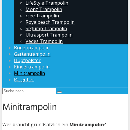
LifeStyle Trampolin
Monz Trampolin
rcee Trampolin
Royalbeach Trampolin
SixJump Trampolin
Ultrasport Trampolin
Vedes Trampolin
Bodentrampolin
Gartentrampolin
Hüpfpolster
Kindertrampolin
Minitrampolin
Ratgeber
Minitrampolin
Wer braucht grundsätzlich ein
Minitrampolin
?