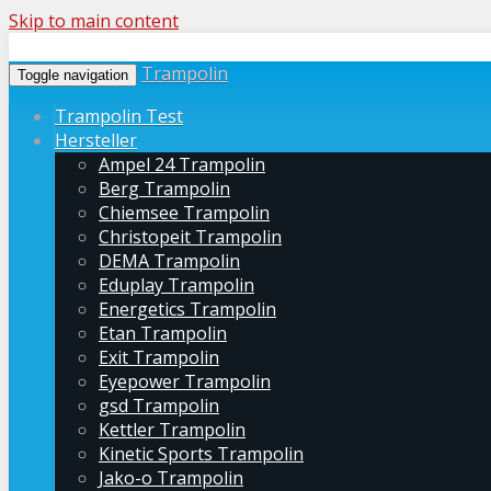
Skip to main content
Trampolin
Toggle navigation
Trampolin Test
Hersteller
Ampel 24 Trampolin
Berg Trampolin
Chiemsee Trampolin
Christopeit Trampolin
DEMA Trampolin
Eduplay Trampolin
Energetics Trampolin
Etan Trampolin
Exit Trampolin
Eyepower Trampolin
gsd Trampolin
Kettler Trampolin
Kinetic Sports Trampolin
Jako-o Trampolin