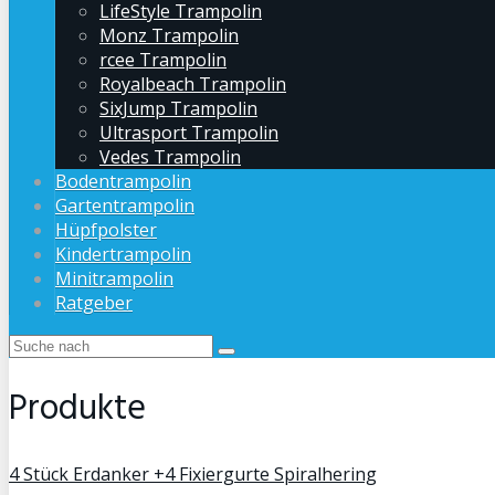
LifeStyle Trampolin
Monz Trampolin
rcee Trampolin
Royalbeach Trampolin
SixJump Trampolin
Ultrasport Trampolin
Vedes Trampolin
Bodentrampolin
Gartentrampolin
Hüpfpolster
Kindertrampolin
Minitrampolin
Ratgeber
Produkte
4 Stück Erdanker +4 Fixiergurte Spiralhering