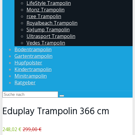
LifeStyle Trampolin
Monz Trampolin
rcee Trampolin
Royalbeach Trampolin
SixJump Trampolin
Ultrasport Trampolin
Vedes Trampolin
Bodentrampolin
Gartentrampolin
Hüpfpolster
Kindertrampolin
Minitrampolin
Ratgeber
Eduplay Trampolin 366 cm
248,02 €
299,00 €