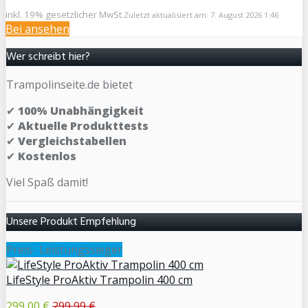
inkl. 19% gesetzlicher MwSt.
Zuletzt aktualisiert am: 7. August 2026 1:46
Bei
ansehen
Wer schreibt hier?
Trampolinseite.de bietet
✔
100% Unabhängigkeit
✔
Aktuelle Produkttests
✔
Vergleichstabellen
✔
Kostenlos
Viel Spaß damit!
Unsere Produkt Empfehlung
Preis- Leistungssieger
LifeStyle ProAktiv Trampolin 400 cm
299,00 €
299,99 €