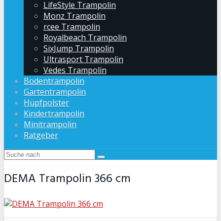
LifeStyle Trampolin
Monz Trampolin
rcee Trampolin
Royalbeach Trampolin
SixJump Trampolin
Ultrasport Trampolin
Vedes Trampolin
Bodentrampolin
Gartentrampolin
Hüpfpolster
Kindertrampolin
Minitrampolin
Ratgeber
DEMA Trampolin 366 cm