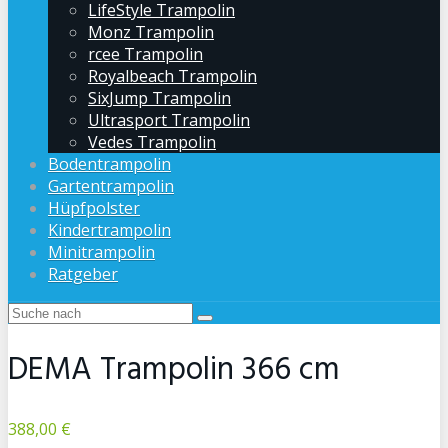
LifeStyle Trampolin
Monz Trampolin
rcee Trampolin
Royalbeach Trampolin
SixJump Trampolin
Ultrasport Trampolin
Vedes Trampolin
Bodentrampolin
Gartentrampolin
Hüpfpolster
Kindertrampolin
Minitrampolin
Ratgeber
DEMA Trampolin 366 cm
388,00 €