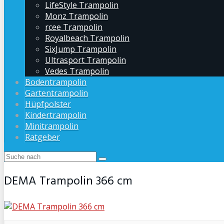
LifeStyle Trampolin
Monz Trampolin
rcee Trampolin
Royalbeach Trampolin
SixJump Trampolin
Ultrasport Trampolin
Vedes Trampolin
Bodentrampolin
Gartentrampolin
Hüpfpolster
Kindertrampolin
Minitrampolin
Ratgeber
DEMA Trampolin 366 cm