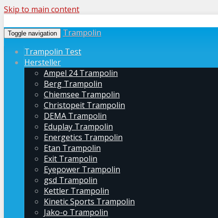
Skip to main content
Trampolin
Toggle navigation
Trampolin Test
Hersteller
Ampel 24 Trampolin
Berg Trampolin
Chiemsee Trampolin
Christopeit Trampolin
DEMA Trampolin
Eduplay Trampolin
Energetics Trampolin
Etan Trampolin
Exit Trampolin
Eyepower Trampolin
gsd Trampolin
Kettler Trampolin
Kinetic Sports Trampolin
Jako-o Trampolin