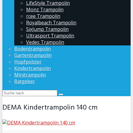
LifeStyle Trampolin
Monz Trampolin
rcee Trampolin
Royalbeach Trampolin
SixJump Trampolin
Ultrasport Trampolin
Vedes Trampolin
Bodentrampolin
Gartentrampolin
Hüpfpolster
Kindertrampolin
Minitrampolin
Ratgeber
DEMA Kindertrampolin 140 cm