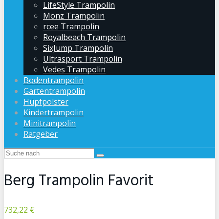
LifeStyle Trampolin
Monz Trampolin
rcee Trampolin
Royalbeach Trampolin
SixJump Trampolin
Ultrasport Trampolin
Vedes Trampolin
Bodentrampolin
Gartentrampolin
Hüpfpolster
Kindertrampolin
Minitrampolin
Ratgeber
Berg Trampolin Favorit
732,22 €