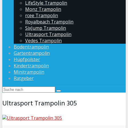
LifeStyle Trampolin
Monz Trampolin
rcee Trampolin
Royalbeach Trampolin
SixJump Trampolin
Ultrasport Trampolin
Vedes Trampolin
Bodentrampolin
Gartentrampolin
Hüpfpolster
Kindertrampolin
Minitrampolin
Ratgeber
Ultrasport Trampolin 305