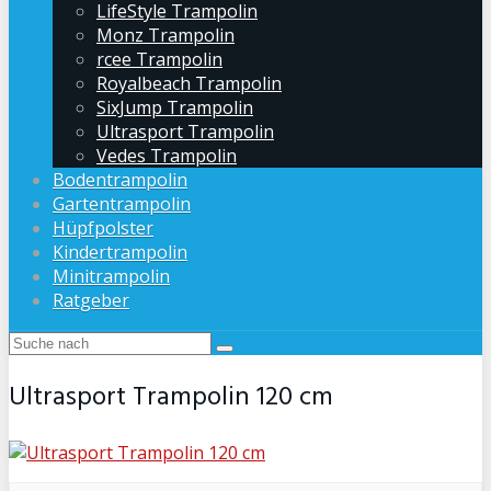
LifeStyle Trampolin
Monz Trampolin
rcee Trampolin
Royalbeach Trampolin
SixJump Trampolin
Ultrasport Trampolin
Vedes Trampolin
Bodentrampolin
Gartentrampolin
Hüpfpolster
Kindertrampolin
Minitrampolin
Ratgeber
Ultrasport Trampolin 120 cm