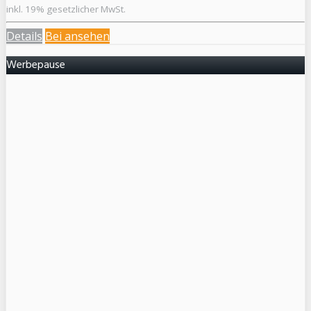
inkl. 19% gesetzlicher MwSt.
Details
Bei
ansehen
Werbepause