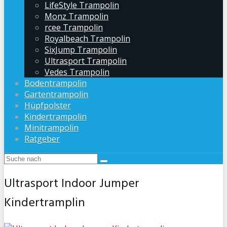
LifeStyle Trampolin
Monz Trampolin
rcee Trampolin
Royalbeach Trampolin
SixJump Trampolin
Ultrasport Trampolin
Vedes Trampolin
Bodentrampolin
Gartentrampolin
Hüpfpolster
Kindertrampolin
Minitrampolin
Ratgeber
Ultrasport Indoor Jumper
Kindertramplin