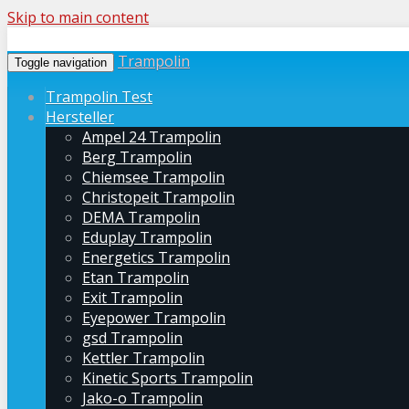
Skip to main content
Trampolin
Toggle navigation
Trampolin Test
Hersteller
Ampel 24 Trampolin
Berg Trampolin
Chiemsee Trampolin
Christopeit Trampolin
DEMA Trampolin
Eduplay Trampolin
Energetics Trampolin
Etan Trampolin
Exit Trampolin
Eyepower Trampolin
gsd Trampolin
Kettler Trampolin
Kinetic Sports Trampolin
Jako-o Trampolin