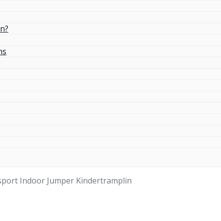
in?
ns
sport Indoor Jumper Kindertramplin