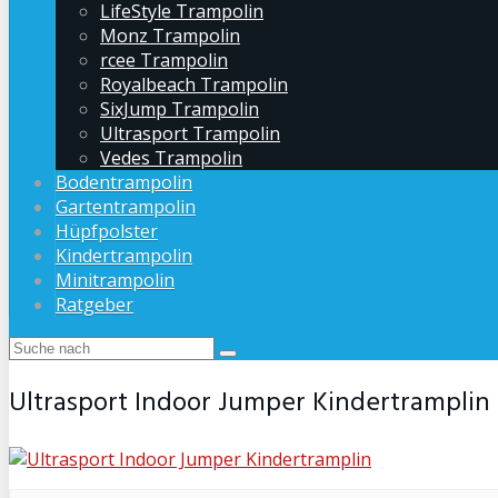
LifeStyle Trampolin
Monz Trampolin
rcee Trampolin
Royalbeach Trampolin
SixJump Trampolin
Ultrasport Trampolin
Vedes Trampolin
Bodentrampolin
Gartentrampolin
Hüpfpolster
Kindertrampolin
Minitrampolin
Ratgeber
Ultrasport Indoor Jumper Kindertramplin