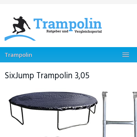
Skip
to
main
content
Trampolin
Toggl
navig
SixJump Trampolin 3,05