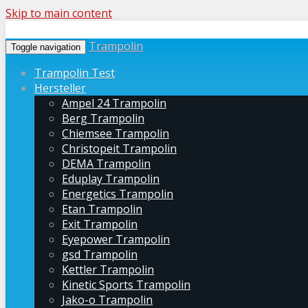
Skip to main content
Trampolin
Toggle navigation
Trampolin Test
Hersteller
Ampel 24 Trampolin
Berg Trampolin
Chiemsee Trampolin
Christopeit Trampolin
DEMA Trampolin
Eduplay Trampolin
Energetics Trampolin
Etan Trampolin
Exit Trampolin
Eyepower Trampolin
gsd Trampolin
Kettler Trampolin
Kinetic Sports Trampolin
Jako-o Trampolin