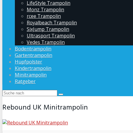
LifeStyle Trampolin
Monz Trampolin
rcee Trampolin
Royalbeach Trampolin
SixJump Trampolin
Ultrasport Trampolin
Vedes Trampolin
Bodentrampolin
Gartentrampolin
Hüpfpolster
Kindertrampolin
Minitrampolin
Ratgeber
Rebound UK Minitrampolin