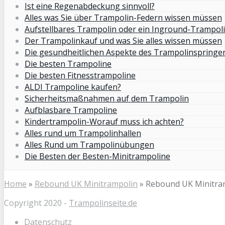
Ist eine Regenabdeckung sinnvoll?
Alles was Sie über Trampolin-Federn wissen müssen
Aufstellbares Trampolin oder ein Inground-Trampol
Der Trampolinkauf und was Sie alles wissen müssen
Die gesundheitlichen Aspekte des Trampolinspringe
Die besten Trampoline
Die besten Fitnesstrampoline
ALDI Trampoline kaufen?
Sicherheitsmaßnahmen auf dem Trampolin
Aufblasbare Trampoline
Kindertrampolin-Worauf muss ich achten?
Alles rund um Trampolinhallen
Alles Rund um Trampolinübungen
Die Besten der Besten-Minitrampoline
Home
»
Rebound UK Minitrampolin
»
Rebound UK Minitra
Copyright 2020 -
Trampolinseite.de
Datenschutz