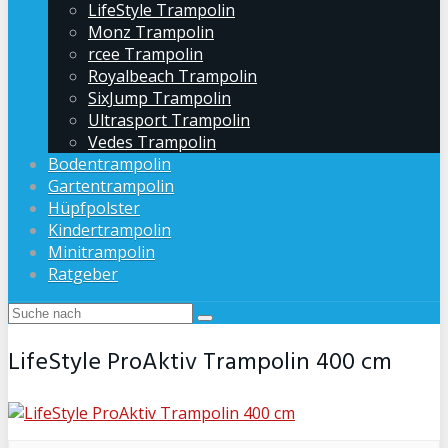
LifeStyle Trampolin
Monz Trampolin
rcee Trampolin
Royalbeach Trampolin
SixJump Trampolin
Ultrasport Trampolin
Vedes Trampolin
Bodentrampolin
Gartentrampolin
Hüpfpolster
Kindertrampolin
Minitrampolin
Ratgeber
LifeStyle ProAktiv Trampolin 400 cm