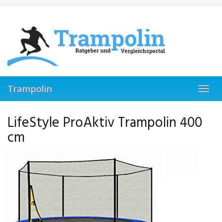
Skip
to
main
content
Trampolin
Toggl
navig
LifeStyle ProAktiv Trampolin 400
cm