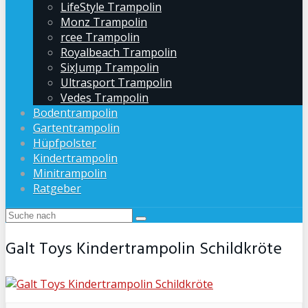
LifeStyle Trampolin
Monz Trampolin
rcee Trampolin
Royalbeach Trampolin
SixJump Trampolin
Ultrasport Trampolin
Vedes Trampolin
Bodentrampolin
Gartentrampolin
Hüpfpolster
Kindertrampolin
Minitrampolin
Ratgeber
Galt Toys Kindertrampolin Schildkröte