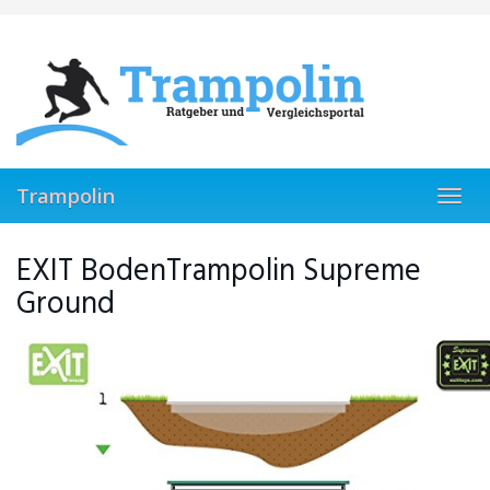
Skip
to
main
content
Trampolin
Toggl
navig
EXIT BodenTrampolin Supreme
Ground