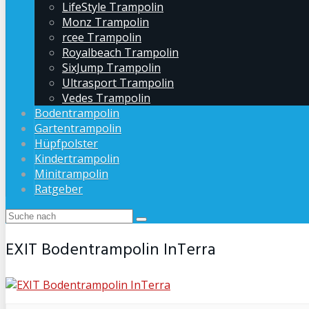
LifeStyle Trampolin
Monz Trampolin
rcee Trampolin
Royalbeach Trampolin
SixJump Trampolin
Ultrasport Trampolin
Vedes Trampolin
Bodentrampolin
Gartentrampolin
Hüpfpolster
Kindertrampolin
Minitrampolin
Ratgeber
EXIT Bodentrampolin InTerra