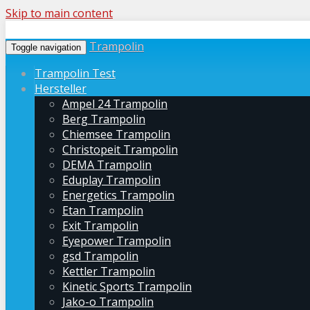
Skip to main content
Trampolin
Toggle navigation
Trampolin Test
Hersteller
Ampel 24 Trampolin
Berg Trampolin
Chiemsee Trampolin
Christopeit Trampolin
DEMA Trampolin
Eduplay Trampolin
Energetics Trampolin
Etan Trampolin
Exit Trampolin
Eyepower Trampolin
gsd Trampolin
Kettler Trampolin
Kinetic Sports Trampolin
Jako-o Trampolin