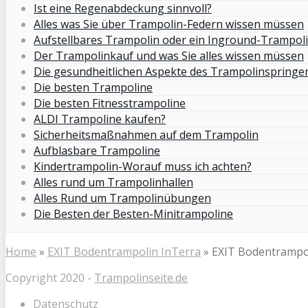
Ist eine Regenabdeckung sinnvoll?
Alles was Sie über Trampolin-Federn wissen müssen
Aufstellbares Trampolin oder ein Inground-Trampol
Der Trampolinkauf und was Sie alles wissen müssen
Die gesundheitlichen Aspekte des Trampolinspringe
Die besten Trampoline
Die besten Fitnesstrampoline
ALDI Trampoline kaufen?
Sicherheitsmaßnahmen auf dem Trampolin
Aufblasbare Trampoline
Kindertrampolin-Worauf muss ich achten?
Alles rund um Trampolinhallen
Alles Rund um Trampolinübungen
Die Besten der Besten-Minitrampoline
Home
»
EXIT Bodentrampolin InTerra
»
EXIT Bodentrampo
Copyright 2020 -
Trampolinseite.de
Datenschutz