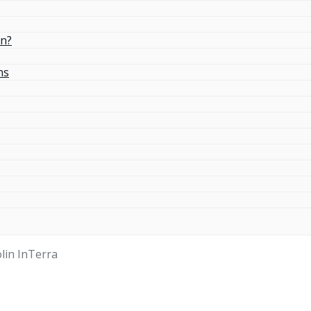
in?
ns
lin InTerra