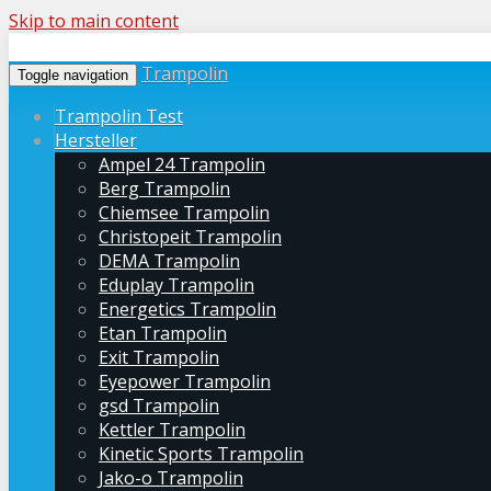
Skip to main content
Trampolin
Toggle navigation
Trampolin Test
Hersteller
Ampel 24 Trampolin
Berg Trampolin
Chiemsee Trampolin
Christopeit Trampolin
DEMA Trampolin
Eduplay Trampolin
Energetics Trampolin
Etan Trampolin
Exit Trampolin
Eyepower Trampolin
gsd Trampolin
Kettler Trampolin
Kinetic Sports Trampolin
Jako-o Trampolin