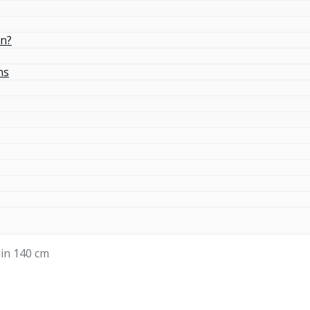
in?
ns
in 140 cm