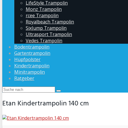
LifeStyle Trampolin
Monz Trampolin
rcee Trampolin
Royalbeach Trampolin
SixJump Trampolin
Ultrasport Trampolin
Vedes Trampolin
Bodentrampolin
Gartentrampolin
Hüpfpolster
Kindertrampolin
Minitrampolin
Ratgeber
Etan Kindertrampolin 140 cm