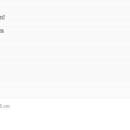
in?
ns
5 cm