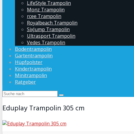
LifeStyle Trampolin
Monz Trampolin
rcee Trampolin
Royalbeach Trampolin
SixJump Trampolin
Ultrasport Trampolin
Vedes Trampolin
Bodentrampolin
Gartentrampolin
Hüpfpolster
Kindertrampolin
Minitrampolin
Ratgeber
Eduplay Trampolin 305 cm