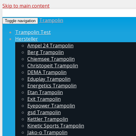
Skip to main content
Trampolin
Toggle navigation
Trampolin Test
Hersteller
Ampel 24 Trampolin
Berg Trampolin
Chiemsee Trampolin
Christopeit Trampolin
DEMA Trampolin
Eduplay Trampolin
Energetics Trampolin
Etan Trampolin
Exit Trampolin
Eyepower Trampolin
gsd Trampolin
Kettler Trampolin
Kinetic Sports Trampolin
Jako-o Trampolin