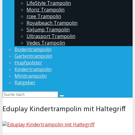
LifeStyle Trampolin
Monz Trampolin
rcee Trampolin
Royalbeach Trampolin
SixJump Trampolin
Ultrasport Trampolin
Vedes Trampolin
Bodentrampolin
Gartentrampolin
Hüpfpolster
Kindertrampolin
Minitrampolin
Ratgeber
Eduplay Kindertrampolin mit Haltegriff