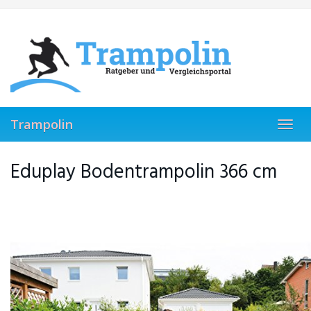
Skip
to
main
content
Trampolin
Toggl
navig
Eduplay Bodentrampolin 366 cm