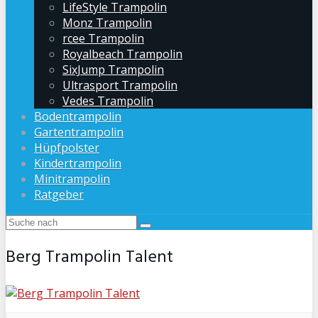
LifeStyle Trampolin
Monz Trampolin
rcee Trampolin
Royalbeach Trampolin
SixJump Trampolin
Ultrasport Trampolin
Vedes Trampolin
Bodentrampolin
Gartentrampolin
Hüpfpolster
Kindertrampolin
Minitrampolin
Ratgeber
Berg Trampolin Talent