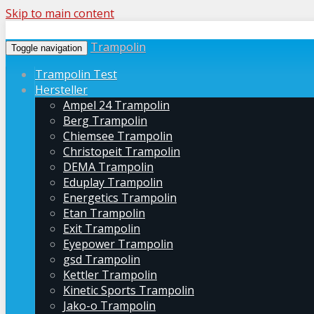
Skip to main content
Trampolin
Toggle navigation
Trampolin Test
Hersteller
Ampel 24 Trampolin
Berg Trampolin
Chiemsee Trampolin
Christopeit Trampolin
DEMA Trampolin
Eduplay Trampolin
Energetics Trampolin
Etan Trampolin
Exit Trampolin
Eyepower Trampolin
gsd Trampolin
Kettler Trampolin
Kinetic Sports Trampolin
Jako-o Trampolin