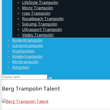
LifeStyle Trampolin
Monz Trampolin
rcee Trampolin
Royalbeach Trampolin
SixJump Trampolin
Ultrasport Trampolin
Vedes Trampolin
Bodentrampolin
Gartentrampolin
Hüpfpolster
Kindertrampolin
Minitrampolin
Ratgeber
Berg Trampolin Talent