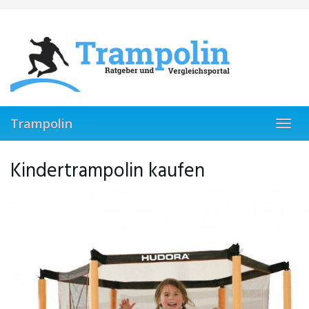
Skip
to
main
content
Trampolin
Toggl
navig
Kindertrampolin kaufen