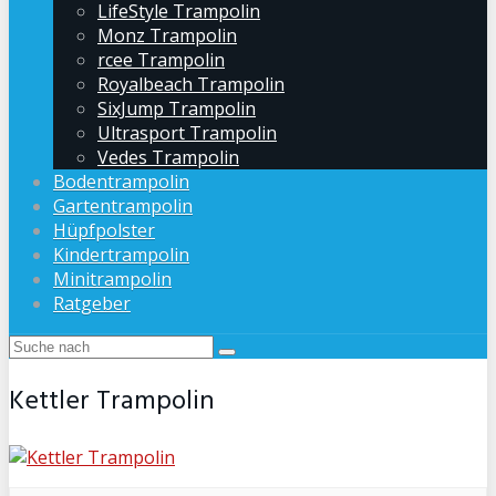
LifeStyle Trampolin
Monz Trampolin
rcee Trampolin
Royalbeach Trampolin
SixJump Trampolin
Ultrasport Trampolin
Vedes Trampolin
Bodentrampolin
Gartentrampolin
Hüpfpolster
Kindertrampolin
Minitrampolin
Ratgeber
Kettler Trampolin