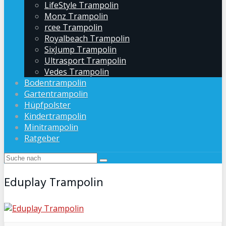
LifeStyle Trampolin
Monz Trampolin
rcee Trampolin
Royalbeach Trampolin
SixJump Trampolin
Ultrasport Trampolin
Vedes Trampolin
Bodentrampolin
Gartentrampolin
Hüpfpolster
Kindertrampolin
Minitrampolin
Ratgeber
Eduplay Trampolin