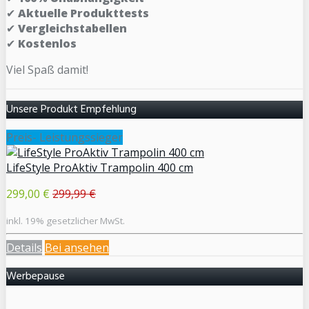
✔
Aktuelle Produkttests
✔
Vergleichstabellen
✔
Kostenlos
Viel Spaß damit!
Unsere Produkt Empfehlung
Preis- Leistungssieger
LifeStyle ProAktiv Trampolin 400 cm
299,00 €
299,99 €
inkl. 19% gesetzlicher MwSt.
Details
Bei
ansehen
Werbepause