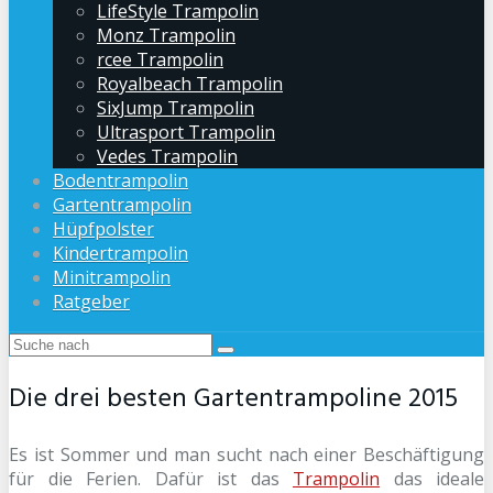
LifeStyle Trampolin
Monz Trampolin
rcee Trampolin
Royalbeach Trampolin
SixJump Trampolin
Ultrasport Trampolin
Vedes Trampolin
Bodentrampolin
Gartentrampolin
Hüpfpolster
Kindertrampolin
Minitrampolin
Ratgeber
Die drei besten Gartentrampoline 2015
Es ist Sommer und man sucht nach einer Beschäftigung
für die Ferien. Dafür ist das
Trampolin
das ideale