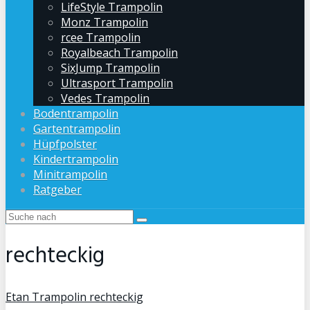
LifeStyle Trampolin
Monz Trampolin
rcee Trampolin
Royalbeach Trampolin
SixJump Trampolin
Ultrasport Trampolin
Vedes Trampolin
Bodentrampolin
Gartentrampolin
Hüpfpolster
Kindertrampolin
Minitrampolin
Ratgeber
rechteckig
Etan Trampolin rechteckig