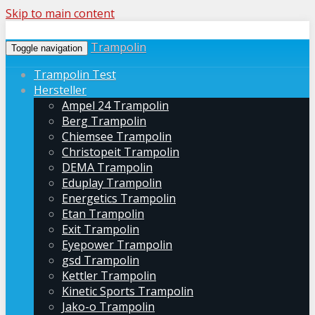
Skip to main content
Trampolin
Toggle navigation
Trampolin Test
Hersteller
Ampel 24 Trampolin
Berg Trampolin
Chiemsee Trampolin
Christopeit Trampolin
DEMA Trampolin
Eduplay Trampolin
Energetics Trampolin
Etan Trampolin
Exit Trampolin
Eyepower Trampolin
gsd Trampolin
Kettler Trampolin
Kinetic Sports Trampolin
Jako-o Trampolin