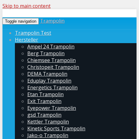
Skip to main content
Trampolin
Toggle navigation
Trampolin Test
Hersteller
Ampel 24 Trampolin
Berg Trampolin
Chiemsee Trampolin
Christopeit Trampolin
DEMA Trampolin
Eduplay Trampolin
Energetics Trampolin
Etan Trampolin
Exit Trampolin
Eyepower Trampolin
gsd Trampolin
Kettler Trampolin
Kinetic Sports Trampolin
Jako-o Trampolin