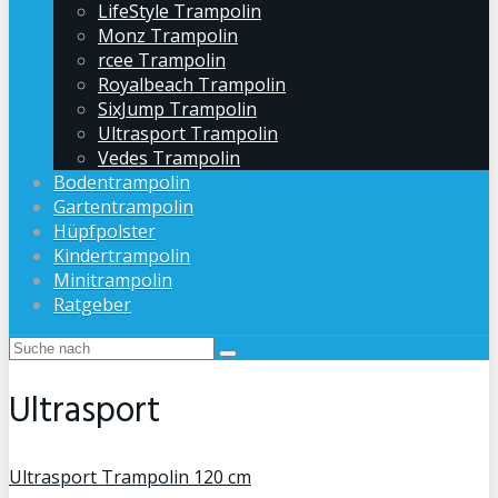
LifeStyle Trampolin
Monz Trampolin
rcee Trampolin
Royalbeach Trampolin
SixJump Trampolin
Ultrasport Trampolin
Vedes Trampolin
Bodentrampolin
Gartentrampolin
Hüpfpolster
Kindertrampolin
Minitrampolin
Ratgeber
Ultrasport
Ultrasport Trampolin 120 cm