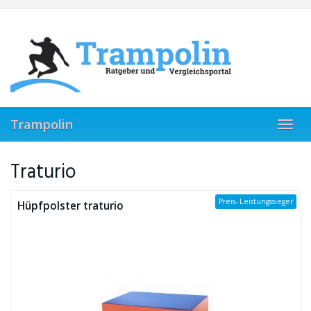
Skip
to
main
content
Trampolin
Toggl
navig
Traturio
Preis- Leistungssieger
Hüpfpolster traturio