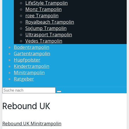
LifeStyle Trampolin
Monz Trampolin
rcee Trampolin
Royalbeach Trampolin
SixJump Trampolin
Ultrasport Trampolin
Vedes Trampolin
Bodentrampolin
Gartentrampolin
Hüpfpolster
Kindertrampolin
Minitrampolin
Ratgeber
Rebound UK
Rebound UK Minitrampolin