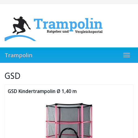
Skip
to
main
content
Trampolin
Toggl
navig
GSD
GSD Kindertrampolin Ø 1,40 m