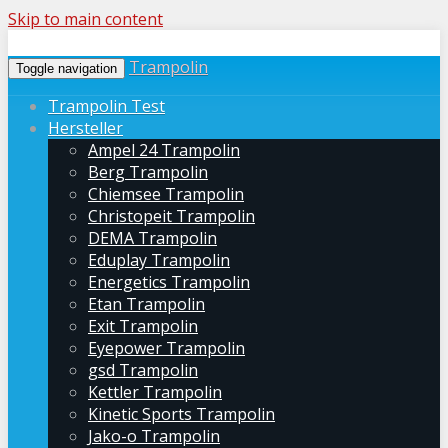
Skip to main content
Trampolin
Toggle navigation
Trampolin Test
Hersteller
Ampel 24 Trampolin
Berg Trampolin
Chiemsee Trampolin
Christopeit Trampolin
DEMA Trampolin
Eduplay Trampolin
Energetics Trampolin
Etan Trampolin
Exit Trampolin
Eyepower Trampolin
gsd Trampolin
Kettler Trampolin
Kinetic Sports Trampolin
Jako-o Trampolin