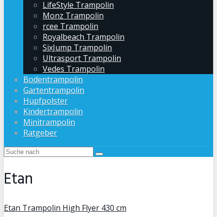
LifeStyle Trampolin
Monz Trampolin
rcee Trampolin
Royalbeach Trampolin
SixJump Trampolin
Ultrasport Trampolin
Vedes Trampolin
Bodentrampolin
Gartentrampolin
Hüpfpolster
Kindertrampolin
Minitrampolin
Ratgeber
Etan
Etan Trampolin High Flyer 430 cm