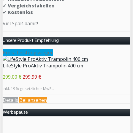
✔
Vergleichstabellen
✔
Kostenlos
Viel Spaß damit!
Unsere Produkt Empfehlung
Preis- Leistungssieger
LifeStyle ProAktiv Trampolin 400 cm
299,00 €
299,99 €
inkl. 19% gesetzlicher MwSt.
Details
Bei
ansehen
Werbepause