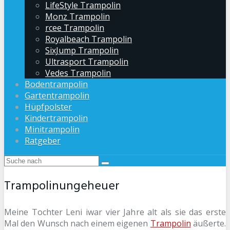
LifeStyle Trampolin
Monz Trampolin
rcee Trampolin
Royalbeach Trampolin
SixJump Trampolin
Ultrasport Trampolin
Vedes Trampolin
Bodentrampolin
Gartentrampolin
Hüpfpolster
Kindertrampolin
Minitrampolin
Ratgeber
Trampolinungeheuer
Meine Tochter Leni iwar vier Jahre alt als sie das erste
Mal den Wunsch nach einem eigenen
Trampolin
äußerte.