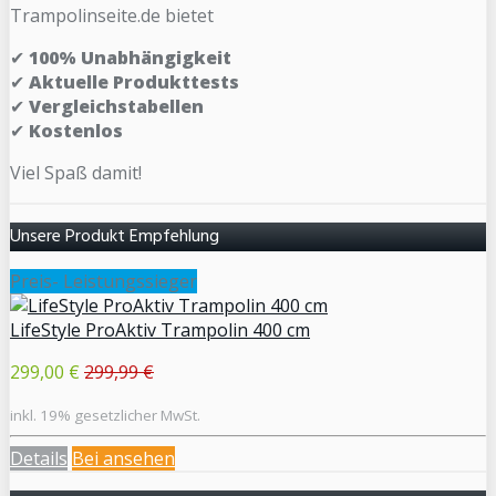
Trampolinseite.de bietet
✔
100% Unabhängigkeit
✔
Aktuelle Produkttests
✔
Vergleichstabellen
✔
Kostenlos
Viel Spaß damit!
Unsere Produkt Empfehlung
Preis- Leistungssieger
LifeStyle ProAktiv Trampolin 400 cm
299,00 €
299,99 €
inkl. 19% gesetzlicher MwSt.
Details
Bei
ansehen