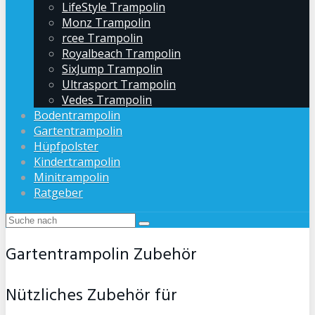
LifeStyle Trampolin
Monz Trampolin
rcee Trampolin
Royalbeach Trampolin
SixJump Trampolin
Ultrasport Trampolin
Vedes Trampolin
Bodentrampolin
Gartentrampolin
Hüpfpolster
Kindertrampolin
Minitrampolin
Ratgeber
Gartentrampolin Zubehör
Nützliches Zubehör für