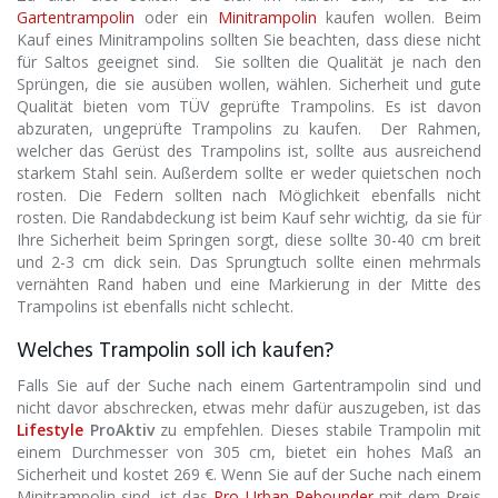
Gartentrampolin
oder ein
Minitrampolin
kaufen wollen. Beim
Kauf eines Minitrampolins sollten Sie beachten, dass diese nicht
für Saltos geeignet sind. Sie sollten die Qualität je nach den
Sprüngen, die sie ausüben wollen, wählen. Sicherheit und gute
Qualität bieten vom TÜV geprüfte Trampolins. Es ist davon
abzuraten, ungeprüfte Trampolins zu kaufen. Der Rahmen,
welcher das Gerüst des Trampolins ist, sollte aus ausreichend
starkem Stahl sein. Außerdem sollte er weder quietschen noch
rosten. Die Federn sollten nach Möglichkeit ebenfalls nicht
rosten. Die Randabdeckung ist beim Kauf sehr wichtig, da sie für
Ihre Sicherheit beim Springen sorgt, diese sollte 30-40 cm breit
und 2-3 cm dick sein. Das Sprungtuch sollte einen mehrmals
vernähten Rand haben und eine Markierung in der Mitte des
Trampolins ist ebenfalls nicht schlecht.
Welches Trampolin soll ich kaufen?
Falls Sie auf der Suche nach einem Gartentrampolin sind und
nicht davor abschrecken, etwas mehr dafür auszugeben, ist das
Lifestyle
ProAktiv
zu empfehlen. Dieses stabile Trampolin mit
einem Durchmesser von 305 cm, bietet ein hohes Maß an
Sicherheit und kostet 269 €. Wenn Sie auf der Suche nach einem
Minitrampolin sind, ist das
Pro Urban Rebounder
mit dem Preis