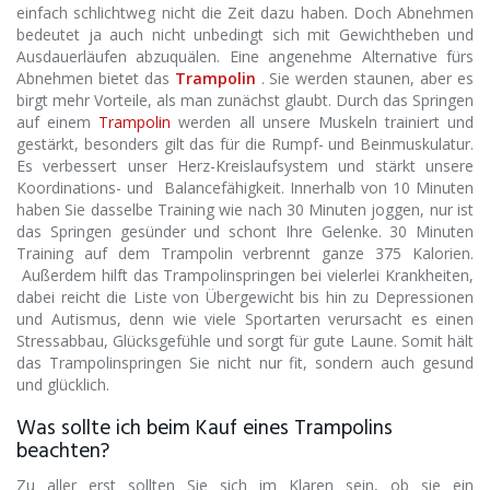
einfach schlichtweg nicht die Zeit dazu haben. Doch Abnehmen
bedeutet ja auch nicht unbedingt sich mit Gewichtheben und
Ausdauerläufen abzuquälen. Eine angenehme Alternative fürs
Abnehmen bietet das
Trampolin
. Sie werden staunen, aber es
birgt mehr Vorteile, als man zunächst glaubt. Durch das Springen
auf einem
Trampolin
werden all unsere Muskeln trainiert und
gestärkt, besonders gilt das für die Rumpf- und Beinmuskulatur.
Es verbessert unser Herz-Kreislaufsystem und stärkt unsere
Koordinations- und Balancefähigkeit. Innerhalb von 10 Minuten
haben Sie dasselbe Training wie nach 30 Minuten joggen, nur ist
das Springen gesünder und schont Ihre Gelenke. 30 Minuten
Training auf dem Trampolin verbrennt ganze 375 Kalorien.
Außerdem hilft das Trampolinspringen bei vielerlei Krankheiten,
dabei reicht die Liste von Übergewicht bis hin zu Depressionen
und Autismus, denn wie viele Sportarten verursacht es einen
Stressabbau, Glücksgefühle und sorgt für gute Laune. Somit hält
das Trampolinspringen Sie nicht nur fit, sondern auch gesund
und glücklich.
Was sollte ich beim Kauf eines Trampolins
beachten?
Zu aller erst sollten Sie sich im Klaren sein, ob sie ein